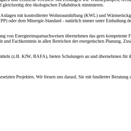
nd gleichzeitig den ökologischen Fußabdruck minimieren.
von Anlagen mit kontrollierter Wohnraumlüftung (KWL) und Wärmerück
PP) oder dem Minergie-Standard - natürlich immer unter Einhaltung de
lung von Energieeinsparnachweisen übernehmen das gern kompetente Fac
ät und Fachkenntnis in allen Bereichen der energetischen Planung. Z
mitteln (z.B. KfW, BAFA), bieten Schulungen an und übernehmen für ih
gesetzten Projekten. Wir freuen uns darauf, Sie mit fundierter Beratun