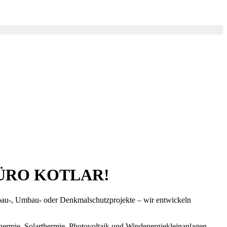
BÜRO KOTLAR!
u-, Umbau- oder Denkmalschutzprojekte – wir entwickeln
ermie, Solarthermie, Photovoltaik und Windenergiekleinanlagen